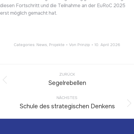
diesen Fortschritt und die Teilnahme an der EuRoC 2025
erst möglich gemacht hat.
Categories:
News
,
Projekte
Von
Prinzip
10. April 2026
Kommentarnavigation
ZURÜCK
Segelrebellen
Vorheriger
Beitrag:
NÄCHSTES
Schule des strategischen Denkens
Nächster
Beitrag: