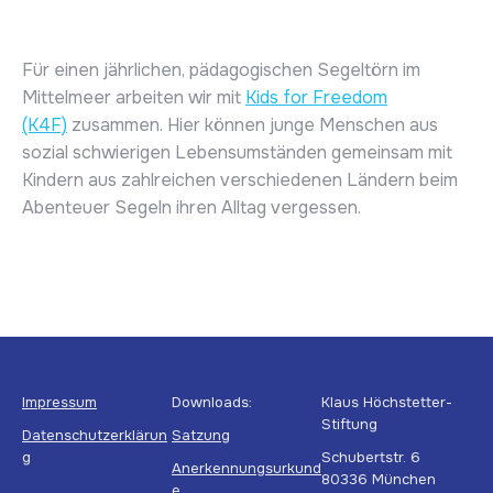
Für einen jährlichen, pädagogischen Segeltörn im
Mittelmeer arbeiten wir mit
Kids for Freedom
(K4F)
zusammen. Hier können junge Menschen aus
sozial schwierigen Lebensumständen gemeinsam mit
Kindern aus zahlreichen verschiedenen Ländern beim
Abenteuer Segeln ihren Alltag vergessen.
Impressum
Downloads:
Klaus Höchstetter-
Stiftung
Datenschutzerklärun
Satzung
g
Schubertstr. 6
Anerkennungsurkund
80336 München
e